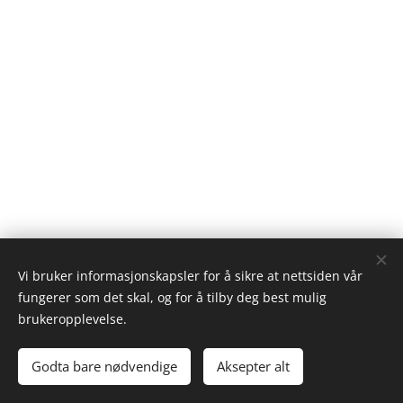
Vi bruker informasjonskapsler for å sikre at nettsiden vår
fungerer som det skal, og for å tilby deg best mulig
brukeropplevelse.
© 2023 Alle rettigheter forbeholdt
Godta bare nødvendige
Aksepter alt
Drevet av
Webnode
Informasjonskapsler