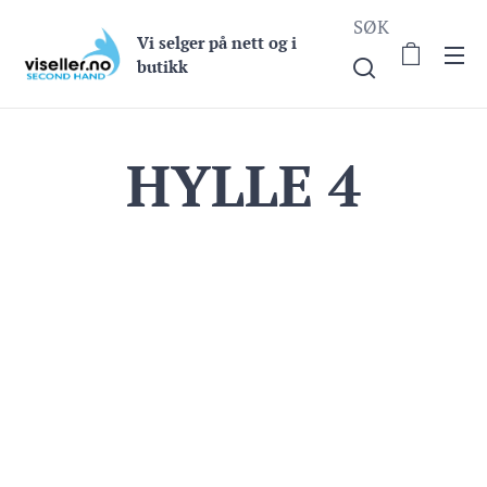
SØK
Vi selge
r på nett og i
butikk
HYLLE 4