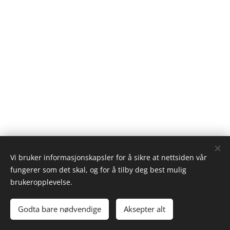
Vi bruker informasjonskapsler for å sikre at nettsiden vår
fungerer som det skal, og for å tilby deg best mulig
brukeropplevelse.
© 2023 Alle rettigheter forbeholdt
Godta bare nødvendige
Aksepter alt
Drevet av
Webnode
Informasjonskapsler