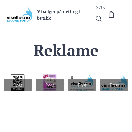
SØK
Vi selge
r på nett og i
butikk
Reklame
Post
Post
Post
Post