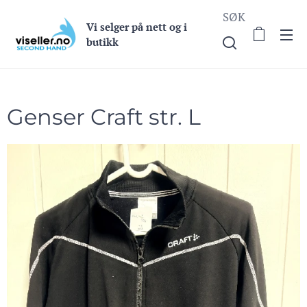
SØK
Vi selge
r på nett og i
butikk
Genser Craft str. L