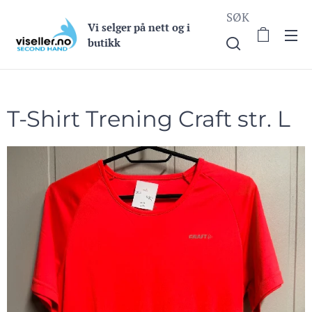
SØK
Vi selge
r på nett og i
butikk
T-Shirt Trening Craft str. L