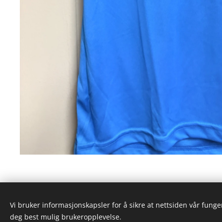
Vi bruker informasjonskapsler for å sikre at nettsiden vår funger
deg best mulig brukeropplevelse.