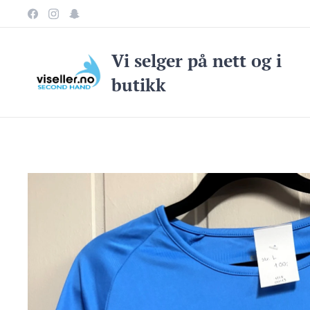
Vi selge
r på nett og i
butikk