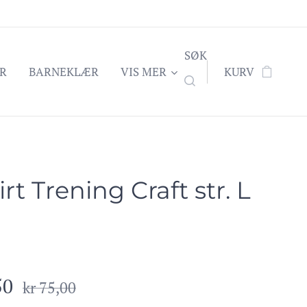
SØK
R
BARNEKLÆR
VIS MER
KURV
irt Trening Craft str. L
50
kr
75,00