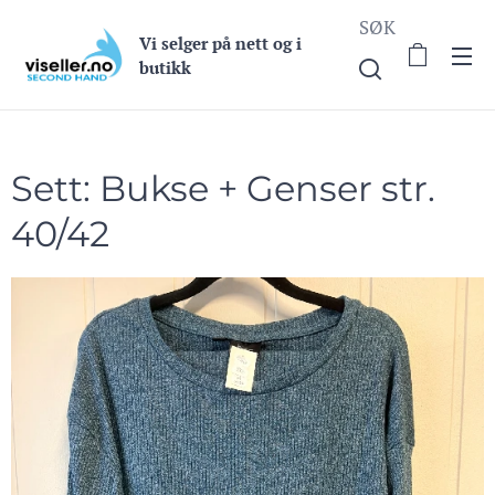
SØK
Vi selge
r på nett og i
butikk
Sett: Bukse + Genser str.
40/42