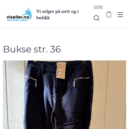
SØK
Vi selge
r på nett og i
butikk
Bukse str. 36