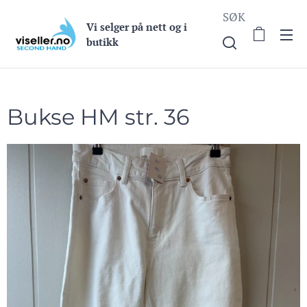
SØK
Vi selge
r på nett og i
butikk
Bukse HM str. 36