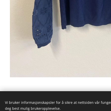
Vi bruker informasjonskapsler for å sikre at nettsiden vår funger
deg best mulig brukeropplevelse.