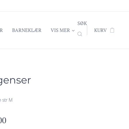
SØK
R
BARNEKLÆR
VIS MER
KURV
genser
e str M
00