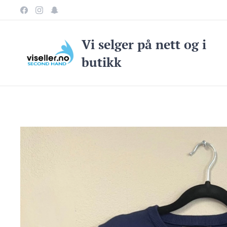
Vi selge
r på nett og i
butikk