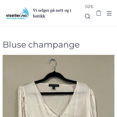
SØK
Vi selge
r på nett og i
butikk
Bluse champange