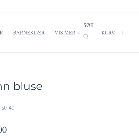
SØK
R
BARNEKLÆR
VIS MER
KURV
nn bluse
str 40
00