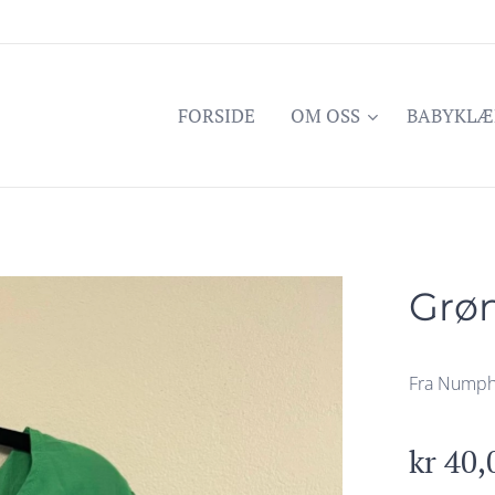
FORSIDE
OM OSS
BABYKLÆ
Grø
Fra Numph 
kr
40,