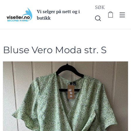
SØK
Vi selge
r på nett og i
butikk
Bluse Vero Moda str. S