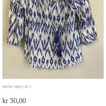
Merke Ukjent str L
kr
30,00