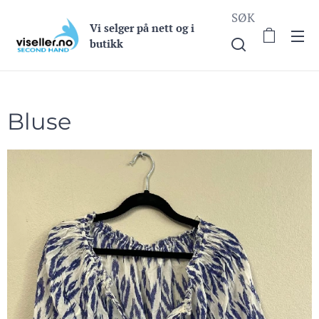
SØK
Vi selge
r på nett og i
butikk
Bluse