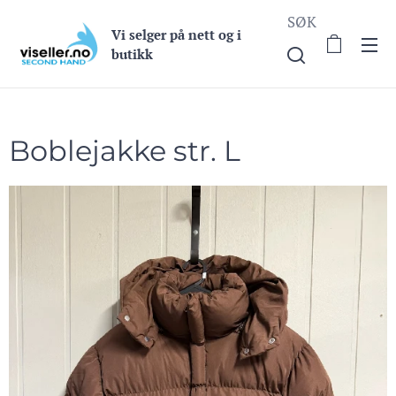
SØK
Vi selge
r på nett og i
butikk
Boblejakke str. L