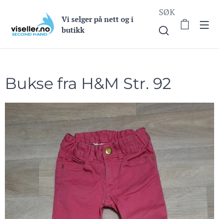
SØK
Vi selge
r på nett og i
butikk
Bukse fra H&M Str. 92