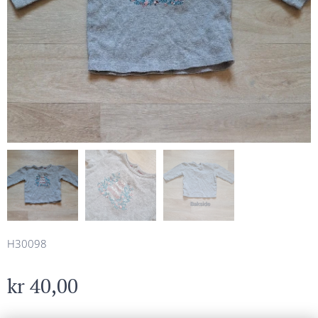
H30098
kr
40,00