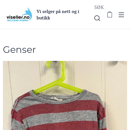
SØK
Vi selge
r på nett og i
butikk
Genser