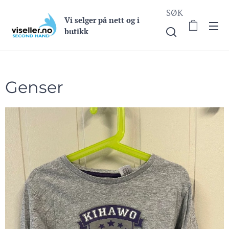
SØK
Vi selge
r på nett og i
butikk
Genser