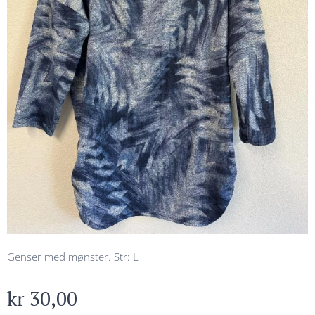
Genser med mønster. Str: L
kr
30,00