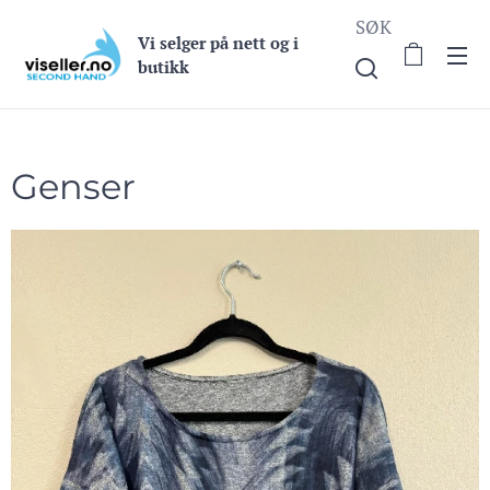
SØK
Vi selge
r på nett og i
butikk
Genser