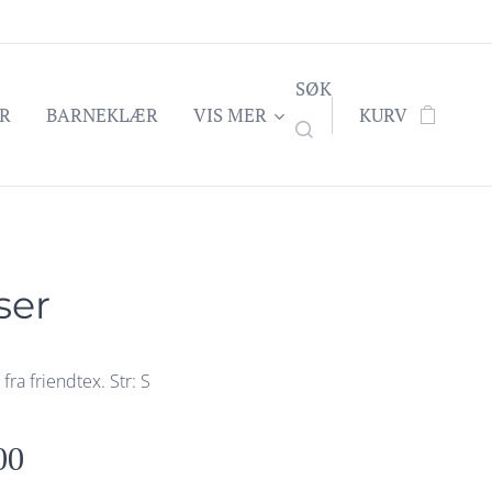
SØK
R
BARNEKLÆR
VIS MER
KURV
ser
fra friendtex. Str: S
00