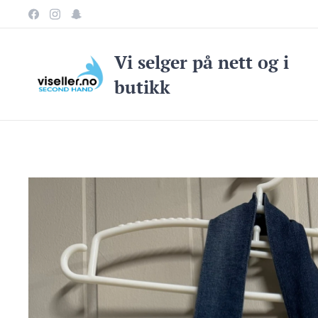
Vi selge
r på nett og i
butikk