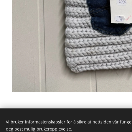
Vi bruker informasjonskapsler for å sikre at nettsiden vår funger
deg best mulig brukeropplevelse.