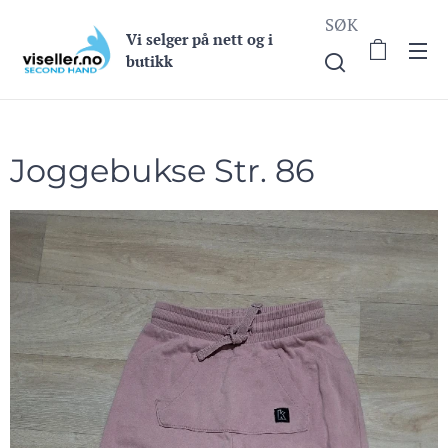
SØK
Vi selge
r på nett og i
butikk
Joggebukse Str. 86