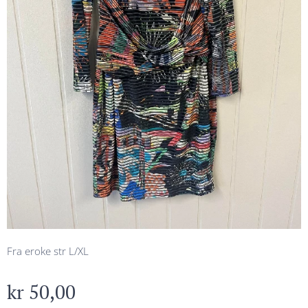
Fra eroke str L/XL
kr
50,00