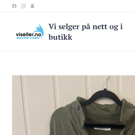
Vi selge
r på nett og i
butikk