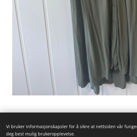
Vi bruker informasjonskapsler for å sikre at nettsiden vår funger
deg best mulig brukeropplevelse.