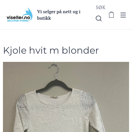
SØK
Vi selge
r på nett og i
butikk
Kjole hvit m blonder