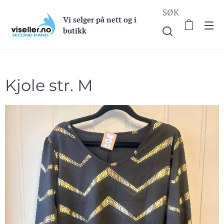
SØK
Vi selge
r på nett og i
butikk
Kjole str. M