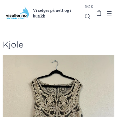
SØK
Vi selge
r på nett og i
butikk
Kjole