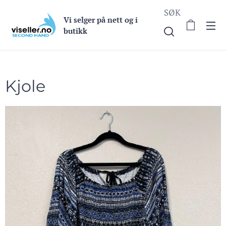
SØK
Vi selge
r på nett og i
butikk
Kjole