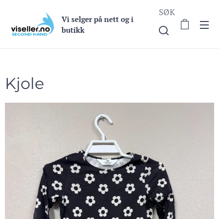
SØK
Vi selge
r på nett og i
butikk
Kjole