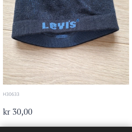
H30633
kr
30,00