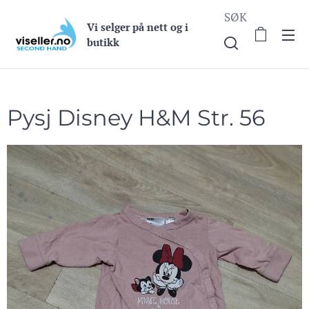
SØK
Vi selge
r på nett og i
butikk
Pysj Disney H&M Str. 56