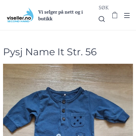
SØK
Vi selge
r på nett og i
butikk
Pysj Name It Str. 56