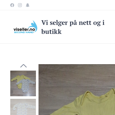
Vi selge
r på nett og i
butikk