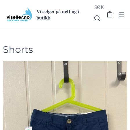
SØK
Vi selge
r på nett og i
butikk
Shorts