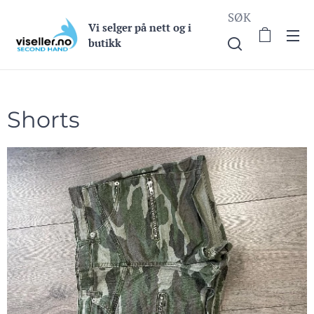
SØK
Vi selge
r på nett og i
butikk
Shorts