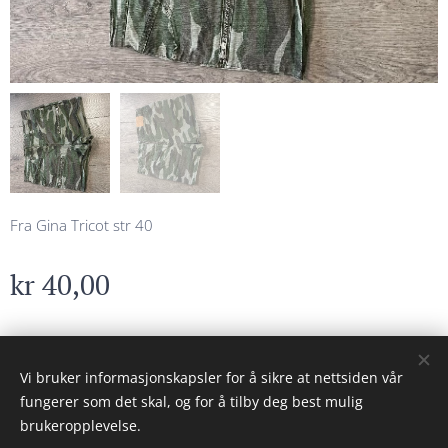
Fra Gina Tricot str 40
kr
40,00
© 2023 Alle rettigheter forbeholdt
Vi bruker informasjonskapsler for å sikre at nettsiden vår
fungerer som det skal, og for å tilby deg best mulig
Drevet av
Webnode
Informasjonskapsler
brukeropplevelse.