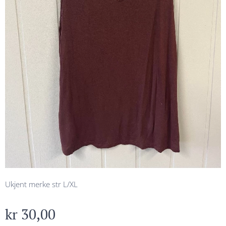
Ukjent merke str L/XL
kr
30,00