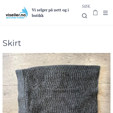
SØK
Vi selge
r på nett og i
butikk
Skirt