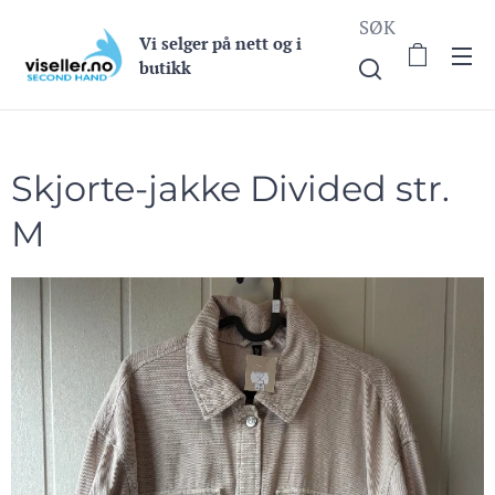
SØK
Vi selge
r på nett og i
butikk
Skjorte-jakke Divided str.
M