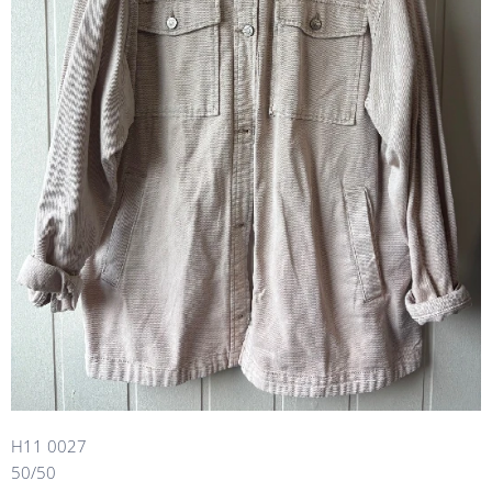
H11 0027
50/50