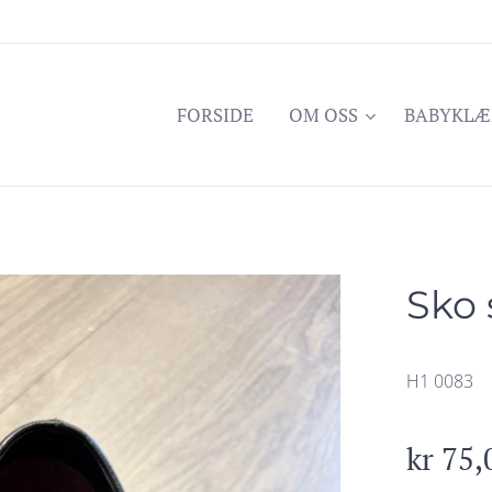
FORSIDE
OM OSS
BABYKLÆ
Sko 
H1 0083
kr
75,