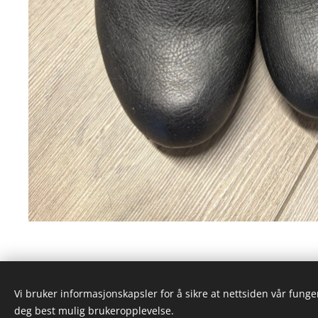
Vi bruker informasjonskapsler for å sikre at nettsiden vår funger
deg best mulig brukeropplevelse.