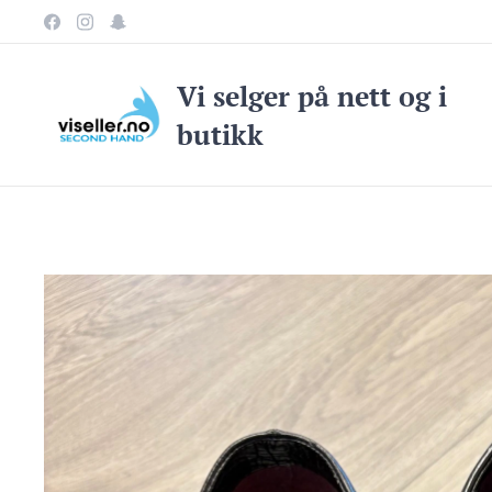
Vi selge
r på nett og i
butikk