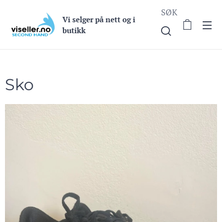
SØK
Vi selge
r på nett og i
butikk
Sko