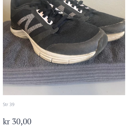
Str 39
kr
30,00