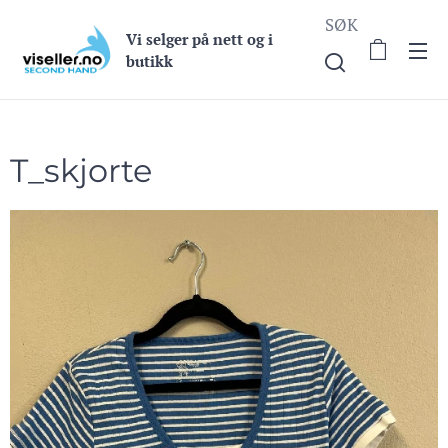
SØK
Vi selge
r på nett og i
butikk
T_skjorte