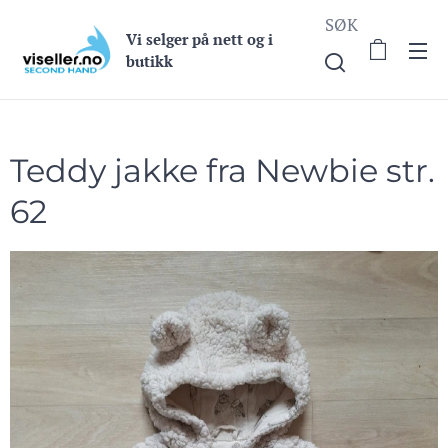
SØK
Vi selge
r på nett og i
butikk
Teddy jakke fra Newbie str.
62