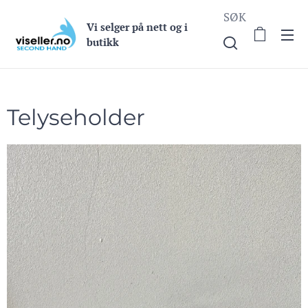
SØK
Vi selge
r på nett og i
butikk
Telyseholder