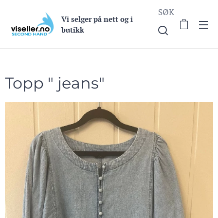
SØK
Vi selge
r på nett og i
butikk
Topp " jeans"