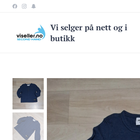
Vi selge
r på nett og i
butikk