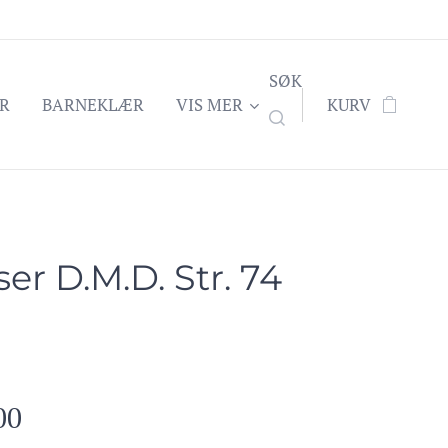
SØK
R
BARNEKLÆR
VIS MER
KURV
er D.M.D. Str. 74
00