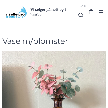
SØK
Vi selge
r på nett og i
butikk
Vase m/blomster