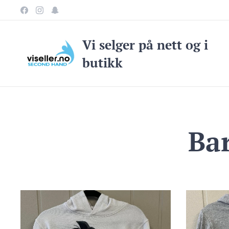
Vi selge
r på nett og i
butikk
Ba