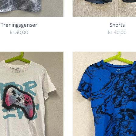
Treningsgenser
Shorts
kr
30,00
kr
40,00