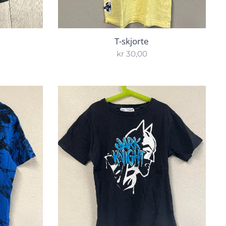
T-skjorte
kr
30,00