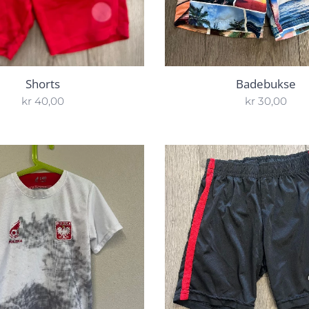
Shorts
Badebukse
kr
40,00
kr
30,00