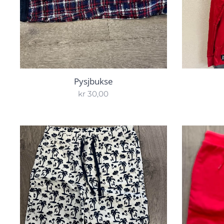
Pysjbukse
kr
30,00