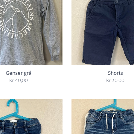
Genser grå
Shorts
kr
40,00
kr
30,00