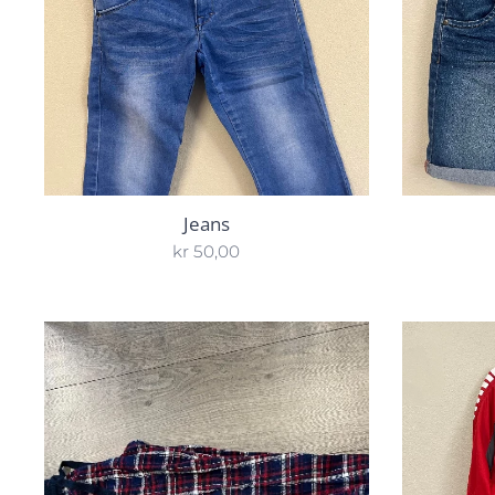
Jeans
kr
50,00