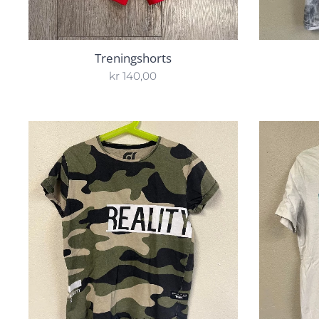
Treningshorts
kr
140,00