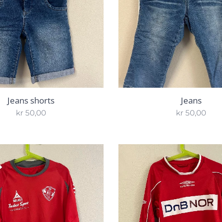
Jeans shorts
Jeans
kr
50,00
kr
50,00